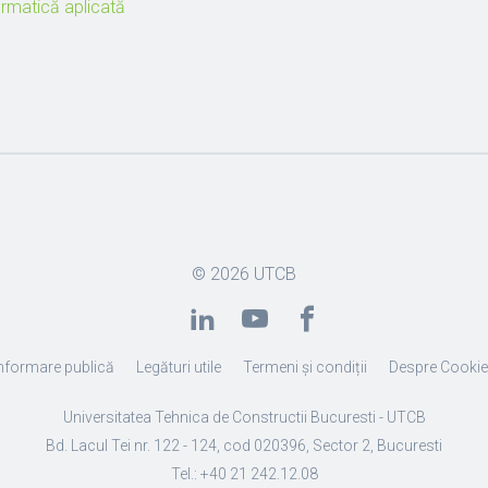
ormatică aplicată
© 2026
UTCB
nformare publică
Legături utile
Termeni și condiții
Despre Cooki
Universitatea Tehnica de Constructii Bucuresti - UTCB
Bd. Lacul Tei nr. 122 - 124, cod 020396, Sector 2, Bucuresti
Tel.: +40 21 242.12.08