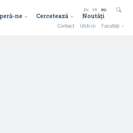
EN
FR
RO
peră-ne
Cercetează
Noutăți
Contact
Utcb.ro
Facultăți