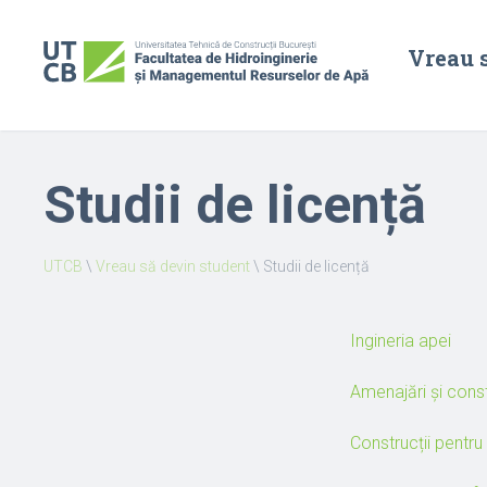
Vreau 
Studii de licență
UTCB
\
Vreau să devin student
\
Studii de licență
Ingineria apei
Amenajări și const
Construcții pentru