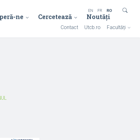
EN
FR
RO
peră-ne
Cercetează
Noutăți
Contact
Utcb.ro
Facultăți
NUL