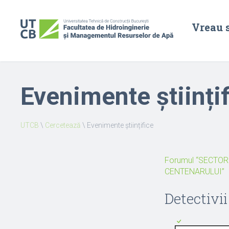
Vreau 
Evenimente științi
UTCB
\
Cercetează
\
Evenimente științifice
Forumul “SECTOR
CENTENARULUI”
Detectivii